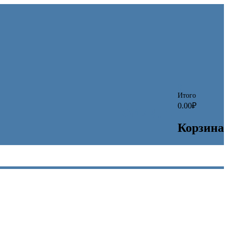
0
0.00₽
RSNVR.ru
Корзина