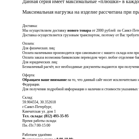
Данная серия имеет максимальные «плюшки» в каждо
Максимальная нагрузка на изделие рассчитана при пр
Доставка:
Мы осуществляем доставку
нового товара
от 2000 рублей по Санкт-Пете
Доставка осуществляется грузовым транспортом, поэтому от Вас требуетс
Оплата:
Для физических лиц:
Оплата наличными производится при самовывозе с нашего склада или пр
Оплата заказа возможна банковским переводом через любое отделение ба
Для юридических лиц:
Безналичный расчёт, все необходимые документы выдаются при получении
Оферта:
Обращаем ваше внимание
на то, что данный сайт носит исключительно
Федерации.
Для получения подробной информации о наличии и стоимости указанных т
Склад:
59.904554, 30.352618
г.Санкт-Петербург,
Камчатская ул. дом 1
Тел. склада: (812) 493-35-95
Время работы склада:
Пн.-Пт.7:00-15:00
Работаем удалённо